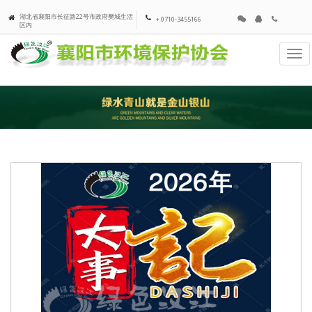
湖北省襄阳市长征路22号市政府樊城生活
+ 0710-3455166
区内
Tog
navi