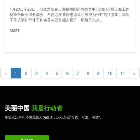
1月23日至26日，自然之友在上海植物园自然教育中心组织开展上海工作
坊暨全国小组分享会。自然之友襄阳志愿者小组成员张玮前往参加。本次
工作坊紧扣环保工作实务与团队能力提升，明确了六大...
MORE
«
1
2
3
4
5
6
7
8
9
10
11
»
美丽中国
我是行动者
希望汉江水和环境免受人为破坏，汉江永远“可饮、可渔、可游”。