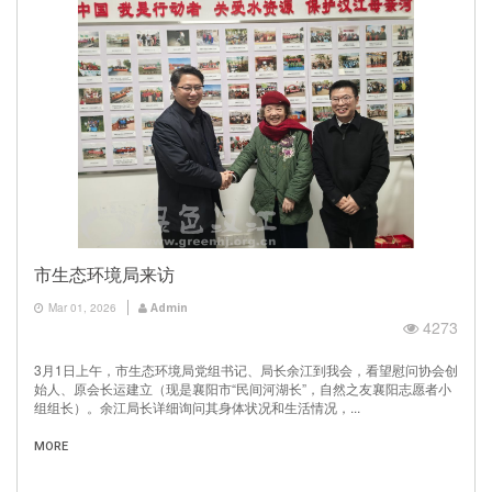
市生态环境局来访
Mar 01, 2026
Admin
4273
3月1日上午，市生态环境局党组书记、局长余江到我会，看望慰问协会创
始人、原会长运建立（现是襄阳市“民间河湖长”，自然之友襄阳志愿者小
组组长）。余江局长详细询问其身体状况和生活情况，...
MORE