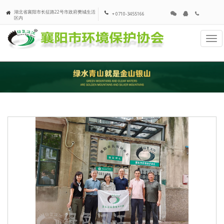
湖北省襄阳市长征路22号市政府樊城生活
+ 0710-3455166
区内
Tog
navi