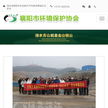
湖北省襄阳市长征路22号市政府樊城生活
+ 0710-3455166
区内
Tog
navi