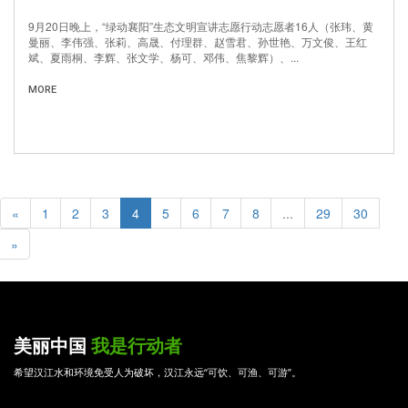
9月20日晚上，“绿动襄阳”生态文明宣讲志愿行动志愿者16人（张玮、黄
曼丽、李伟强、张莉、高晟、付理群、赵雪君、孙世艳、万文俊、王红
斌、夏雨桐、李辉、张文学、杨可、邓伟、焦黎辉）、...
MORE
«
1
2
3
4
5
6
7
8
...
29
30
»
美丽中国
我是行动者
希望汉江水和环境免受人为破坏，汉江永远“可饮、可渔、可游”。