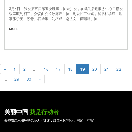
3月4日，我会第五届第五次理事（扩大）会，在机关后勤服务中心二楼会
议室顺利召开。会议由会长孙德声主持，副会长王红斌，秘书长杨可，理
事张学英、苏青、石旭华、刘培成、赵祖文、肖瑞峰、陈...
MORE
«
1
2
...
16
17
18
19
20
21
22
...
29
30
»
美丽中国
我是行动者
希望汉江水和环境免受人为破坏，汉江永远“可饮、可渔、可游”。