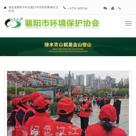
湖北省襄阳市长征路22号市政府樊城生活
+ 0710-3455166
区内
Tog
navi