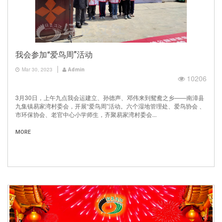
我会参加“爱鸟周”活动
Mar 30, 2023
Admin
10206
3月30日，上午九点我会运建立、孙德声、邓伟来到鸳鸯之乡——南漳县
九集镇易家湾村委会，开展“爱鸟周”活动。六个湿地管理处、爱鸟协会 、
市环保协会、老官中心小学师生，齐聚易家湾村委会...
MORE