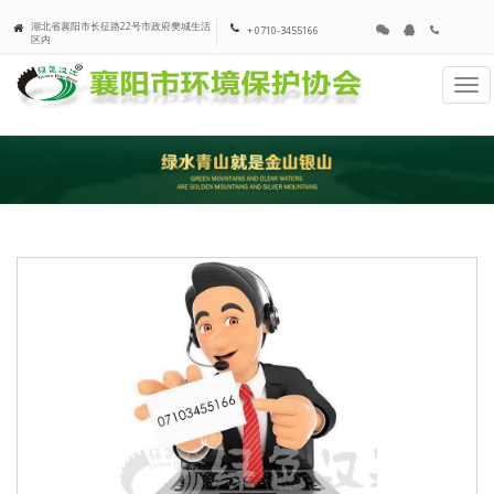
湖北省襄阳市长征路22号市政府樊城生活
+ 0710-3455166
区内
Tog
navi