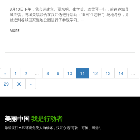
8月13日下午，我会运建立、贾东明、张学英、龚雪琴一行，前往谷城县
城关镇，与城关镇联合在汉江边进行活动（15日“生态日”）场地考察，并
就近到谷城国家湿地公园进行了参观学习。...
MORE
«
1
2
...
8
9
10
11
12
13
14
...
29
30
»
美丽中国
我是行动者
希望汉江水和环境免受人为破坏，汉江永远“可饮、可渔、可游”。