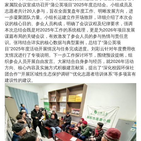
家属院会议室成功召开“蒲公英项目”2025年度总结会。小组成员及
志愿者共计20人参与，旨在全面复盘年度工作、明晰发展方向，进
一步凝聚团队力量。小组长运建立作开场致辞，详细介绍了本次会
议的核心目的、参会人员构成，明确了会议议程及纪律要求，强调
本次总结会既是对2025年工作的系统梳理，更是为2026年项目发展
谋篇布局的关键会议，有效激发了参会人员的参与热情与责任意
识。张玮结合详实的核心数据与典型案例，总结了“蒲公英项
目”2025年度活动开展情况与任务完成进度。刘彩云针对年度费用收
支情况进行了专项说明。下一步工作探讨环节，围绕预设提纲，组
织参会人员开展自由发言。大家结合自身参与经历，就2026年活动
方向、核心内容及实施方式积极建言献策，提出了“深化校园环保社
团合作”“开展区域性生态保护调研”“优化志愿者培训体系”等多项富有
建设性的建议。