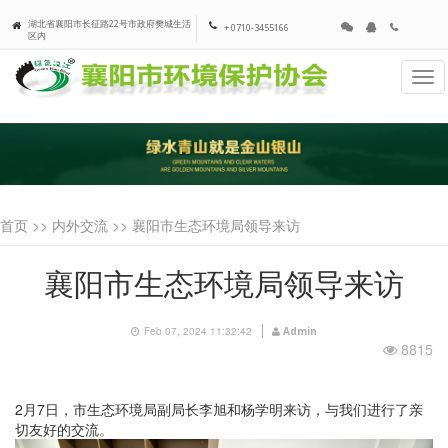
湖北省襄阳市长征路22号市政府樊城生活
+ 0710-3455166
区内
Tog
navi
首页 >>
内外交流
>> 襄阳市生态环境局领导来访
襄阳市生态环境局领导来访
Feb 07, 2024 11:32:42
Admin
8815
2月
7
日，市生态环境局副局长李旭和杨学明来访，与我们进行了亲
切友好的交流。