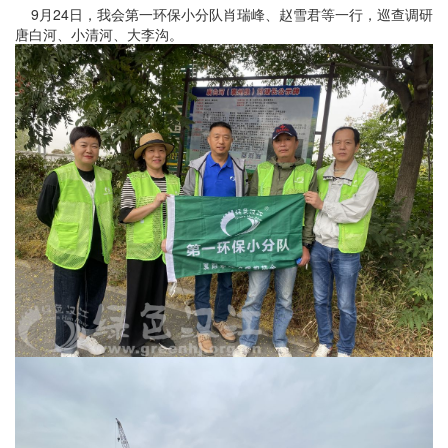
9月
24
日，我会第一环保小分队肖瑞峰、赵雪君等一行，巡查调研
唐白河、小清河、大李沟。