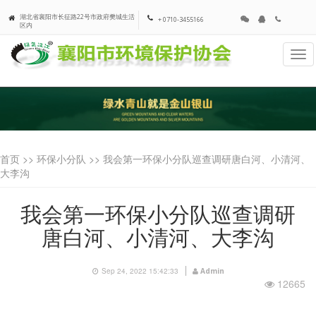
湖北省襄阳市长征路22号市政府樊城生活
+ 0710-3455166
区内
Tog
navi
首页 >>
环保小分队
>> 我会第一环保小分队巡查调研唐白河、小清河、
大李沟
我会第一环保小分队巡查调研
唐白河、小清河、大李沟
Sep 24, 2022 15:42:33
Admin
12665