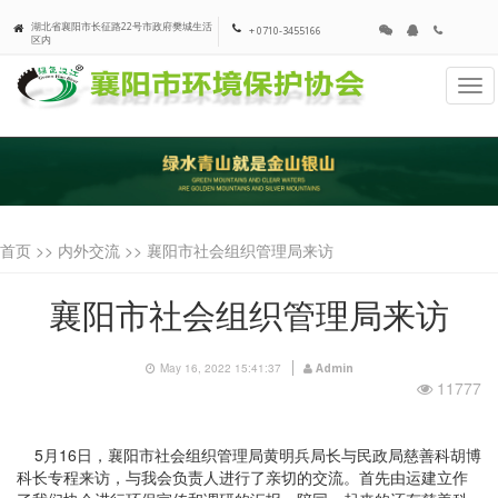
湖北省襄阳市长征路22号市政府樊城生活
+ 0710-3455166
区内
Tog
navi
首页 >>
内外交流
>> 襄阳市社会组织管理局来访
襄阳市社会组织管理局来访
May 16, 2022 15:41:37
Admin
11777
5月16日，襄阳市社会组织管理局黄明兵局长与民政局慈善科胡博
科长专程来访，与我会负责人进行了亲切的交流。首先由运建立作