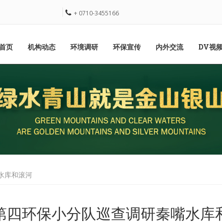
+ 0710-3455166
首页
机构动态
环境调研
环保宣传
内外交流
DV视
水库和滚河
第四环保小分队巡查调研秦嘴水库