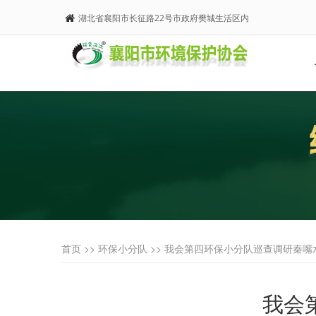
湖北省襄阳市长征路22号市政府樊城生活区内
首页 >>
环保小分队
>> 我会第四环保小分队巡查调研秦嘴
我会