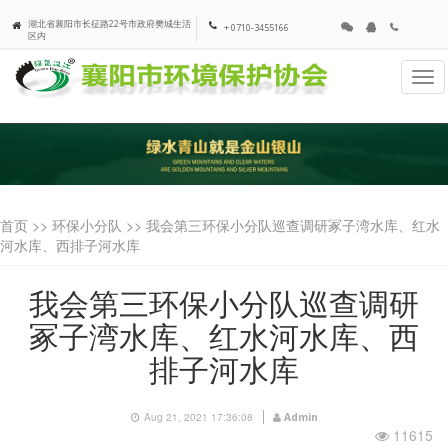
湖北省襄阳市长征路22号市政府樊城生活
+ 0710-3455166
区内
Tog
navi
首页 >>
环保小分队
>> 我会第三环保小分队巡查调研冢子湾水库、红水
河水库、西排子河水库
我会第三环保小分队巡查调研
冢子湾水库、红水河水库、西
排子河水库
Aug 21, 2021 17:36:08
Admin
11615