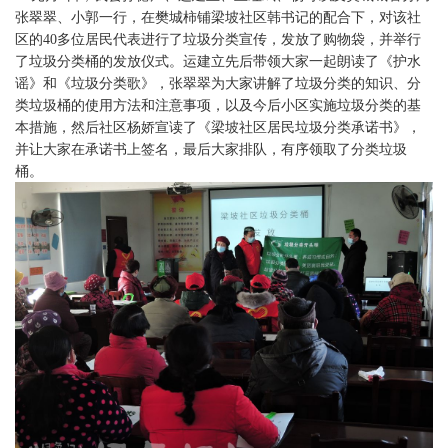
张翠翠、小郭一行，在樊城柿铺梁坡社区韩书记的配合下，对该社
区的
40
多位居民代表进行了垃圾分类宣传，发放了购物袋，并举行
了垃圾分类桶的发放仪式。运建立先后带领大家一起朗读了《护水
谣》和《垃圾分类歌》，张翠翠为大家讲解了垃圾分类的知识、分
类垃圾桶的使用方法和注意事项，以及今后小区实施垃圾分类的基
本措施，然后社区杨娇宣读了《梁坡社区居民垃圾分类承诺书》，
并让大家在承诺书上签名，最后大家排队，有序领取了分类垃圾
桶。