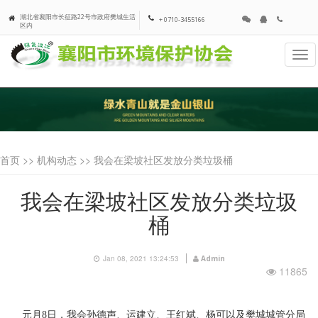
湖北省襄阳市长征路22号市政府樊城生活
+ 0710-3455166
区内
Tog
navi
首页 >>
机构动态
>> 我会在梁坡社区发放分类垃圾桶
我会在梁坡社区发放分类垃圾
桶
Jan 08, 2021 13:24:53
Admin
11865
元月
8
日，我会孙德声、运建立、王红斌、杨可以及樊城城管分局