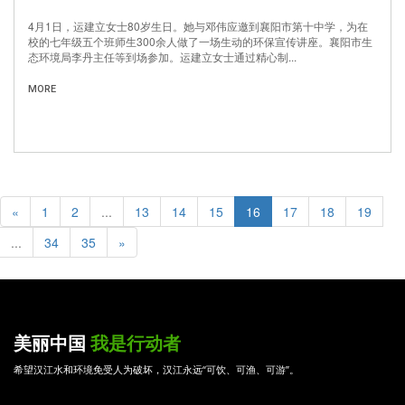
4月1日，运建立女士80岁生日。她与邓伟应邀到襄阳市第十中学，为在
校的七年级五个班师生300余人做了一场生动的环保宣传讲座。襄阳市生
态环境局李丹主任等到场参加。运建立女士通过精心制...
MORE
«
1
2
...
13
14
15
16
17
18
19
...
34
35
»
美丽中国
我是行动者
希望汉江水和环境免受人为破坏，汉江永远“可饮、可渔、可游”。