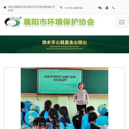
湖北省襄阳市长征路22号市政府樊城生活
+ 0710-3455166
区内
Tog
navi