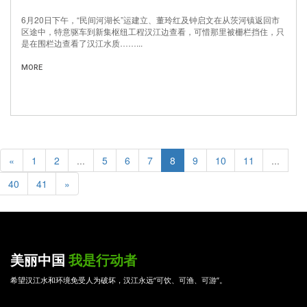
6月20日下午，“民间河湖长”运建立、董玲红及钟启文在从茨河镇返回市
区途中，特意驱车到新集枢纽工程汉江边查看，可惜那里被栅栏挡住，只
是在围栏边查看了汉江水质……...
MORE
«
1
2
...
5
6
7
8
9
10
11
...
40
41
»
美丽中国
我是行动者
希望汉江水和环境免受人为破坏，汉江永远“可饮、可渔、可游”。