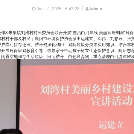
Jun 12, 2026 16:47:23
Admin
州区朱集镇刘湾村村民委员会联合开展
“
整治白河岸线
·
美丽宜居刘湾
”
环保
湾村村干部及村民；襄阳市环境保护协会派出运建立、邓伟、刘彩云、张
农户粪污暂存还田、秸秆资源化利用、庭院垃圾分类等实用知识。结合本
步开展环保家庭教育引导，倡导家长带动孩子树立生态保护意识。随后志
、闲置空地积存生活垃圾、田间秸秆、白色废弃物，重点清理白河堤岸堆