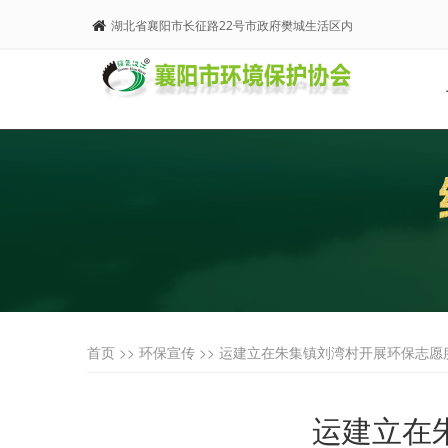
湖北省襄阳市长征路22号市政府樊城生活区内
首页 >>
环保宣传
>> 运建立在朱集镇刘湾村开展环保志
运建立在