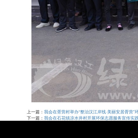
上一篇：
我会在胥营村举办“整治汉江岸线·美丽安居胥营”
下一篇：
我会在石花镇凉水井村开展环保志愿服务宣传实