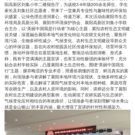
阳高新区刘集小学二楼报告厅，为该校3-6年级200余名师生、学生
家长及刘集社区志愿者，带来了一堂兼具专业性与趣味性的环保知
识盛宴，让绿色理念浸润童心、传递万家。本次活动由襄阳市生态
环境局及高新分局、襄阳市环境保护协会、襄阳高新区刘集小学联
合主办，以“美丽中国我是行动者”为核心主题，紧扣农村生态文明建
设关键，深度融合襄阳本地气候变化特征与农耕文化特色，聚焦环
境污染、生物多样性减少、气候变化、农村生态文明建设等群众关
心的环保议题，旨在向农村校园及社区传递环保知识、培育环保习
惯，推动环保理念在基层落地生根。整场活动流程清晰、形式多
样，既有干货满满的主题宣讲，也有互动性极强的体验环节，充分
贴合农村学校实际，凸显襄阳本土生态特色。围绕“美丽中国我先
行”主题，摒弃晦涩的专业术语，用通俗易懂的语言、鲜活真实的案
例，向现场参与者讲解了襄阳本地环境污染现状、生物多样性减少
的实际危害，重点解读了襄阳气候变化对本地水稻种植、果蔬培育
等农耕生产，以及农村人居环境的影响。同时，讲师还分享了襄阳
农村生态文明建设的典型案例，生动展现了农耕实践与生态保护、
气候变化应对相结合的有效路径，让现场参与者深刻理解“绿水青山
就是金山银山”的丰富内涵，极大增强了宣讲的针对性和感染力。