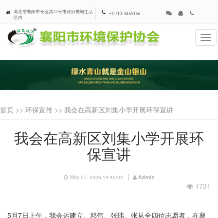
湖北省襄阳市长征路22号市政府樊城生活
+ 0710-3455166
区内
Tog
navi
首页 >>
环保宣传
>> 我会在高新区刘集小学开展环保宣讲
我会在高新区刘集小学开展环
保宣讲
May 07, 2026 14:46:02
Admin
1731
5月7日上午，我会运建立、邓伟、张玮、张从全四位志愿者，在襄