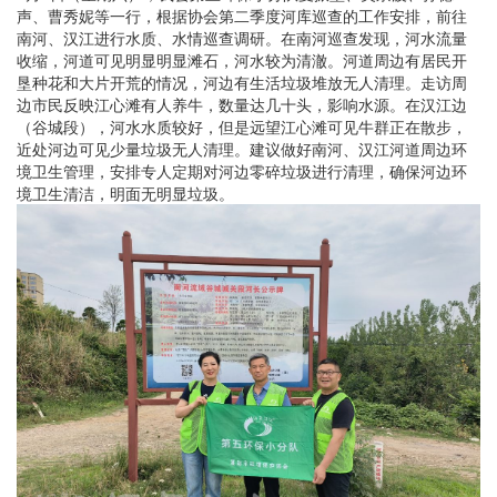
声、曹秀妮等一行，根据协会第二季度河库巡查的工作安排，前往
南河、汉江进行水质、水情巡查调研。在南河巡查发现，河水流量
收缩，河道可见明显明显滩石，河水较为清澈。河道周边有居民开
垦种花和大片开荒的情况，河边有生活垃圾堆放无人清理。走访周
边市民反映江心滩有人养牛，数量达几十头，影响水源。在汉江边
（谷城段），河水水质较好，但是远望江心滩可见牛群正在散步，
近处河边可见少量垃圾无人清理。建议做好南河、汉江河道周边环
境卫生管理，安排专人定期对河边零碎垃圾进行清理，确保河边环
境卫生清洁，明面无明显垃圾。