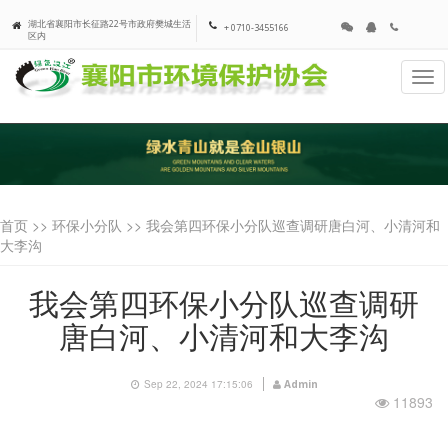
湖北省襄阳市长征路22号市政府樊城生活
+ 0710-3455166
区内
Tog
navi
首页 >>
环保小分队
>> 我会第四环保小分队巡查调研唐白河、小清河和
大李沟
我会第四环保小分队巡查调研
唐白河、小清河和大李沟
Sep 22, 2024 17:15:06
Admin
11893