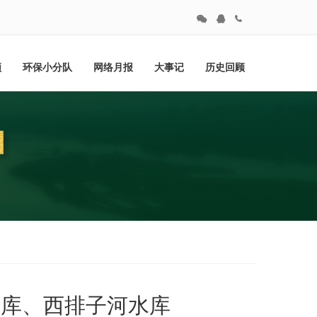
频
环保小分队
网络月报
大事记
历史回顾
水库、西排子河水库