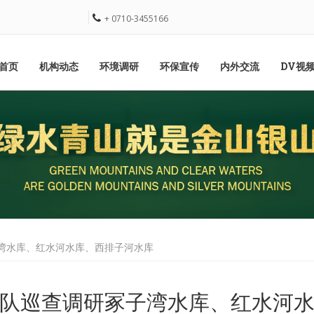
+ 0710-3455166
首页
机构动态
环境调研
环保宣传
内外交流
DV视
子湾水库、红水河水库、西排子河水库
队巡查调研冢子湾水库、红水河