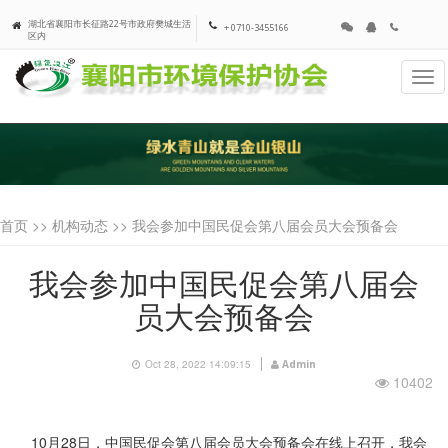
湖北省襄阳市长征路22号市政府樊城生活
+ 0710-3455166
区内
Tog
navi
首页 >>
机构动态
>> 我会参加中国民促会第八届会员大会预备会
我会参加中国民促会第八届会
员大会预备会
Oct 28, 2022 14:09:15
Admin
10402
10
月
28
日，中国民促会第八届会员大会预备会在线上召开，我会