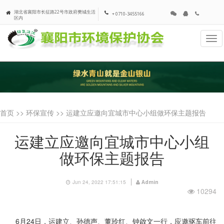
湖北省襄阳市长征路22号市政府樊城生活
+ 0710-3455166
区内
Tog
navi
首页 >>
环保宣传
>> 运建立应邀向宜城市中心小组做环保主题报告
运建立应邀向宜城市中心小组
做环保主题报告
Jun 24, 2022 17:51:15
Admin
10294
6月24日，运建立、孙德声、董玲红、钟啟文一行，应邀驱车前往