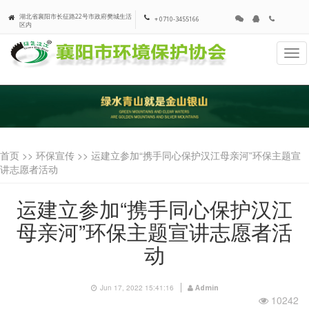
湖北省襄阳市长征路22号市政府樊城生活
+ 0710-3455166
区内
Tog
navi
首页 >>
环保宣传
>> 运建立参加“携手同心保护汉江母亲河”环保主题宣
讲志愿者活动
运建立参加“携手同心保护汉江
母亲河”环保主题宣讲志愿者活
动
Jun 17, 2022 15:41:16
Admin
10242