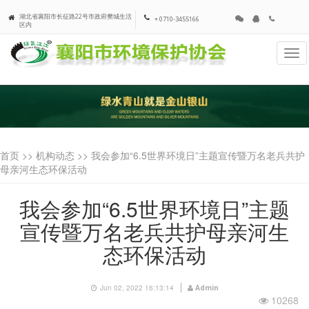
湖北省襄阳市长征路22号市政府樊城生活
+ 0710-3455166
区内
Tog
navi
首页 >>
机构动态
>> 我会参加“6.5世界环境日”主题宣传暨万名老兵共护
母亲河生态环保活动
我会参加“6.5世界环境日”主题
宣传暨万名老兵共护母亲河生
态环保活动
Jun 02, 2022 16:13:14
Admin
10268