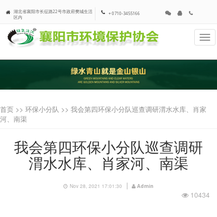
湖北省襄阳市长征路22号市政府樊城生活
+ 0710-3455166
区内
Tog
navi
首页 >>
环保小分队
>> 我会第四环保小分队巡查调研渭水水库、肖家
河、南渠
我会第四环保小分队巡查调研
渭水水库、肖家河、南渠
Nov 28, 2021 17:01:30
Admin
10434