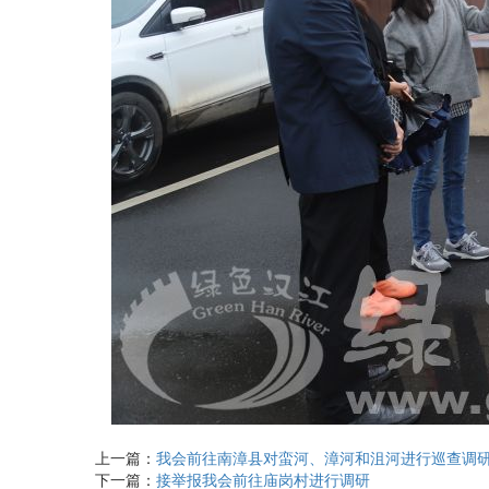
上一篇：
我会前往南漳县对蛮河、漳河和沮河进行巡查调
下一篇：
接举报我会前往庙岗村进行调研